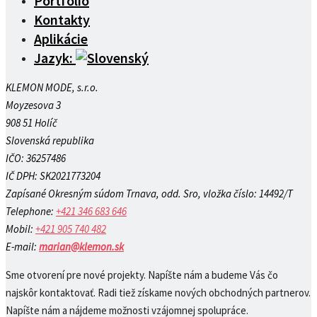
Portfólio
Kontakty
Aplikácie
Jazyk:
KLEMON MODE, s.r.o.
Moyzesova 3
908 51 Holíč
Slovenská republika
IČO: 36257486
IČ DPH: SK2021773204
Zapísané Okresným súdom Trnava, odd. Sro, vložka číslo: 14492/T
Telephone:
+421 346 683 646
Mobil:
+421 905 740 482
E-mail:
marian@klemon.sk
Sme otvorení pre nové projekty. Napíšte nám a budeme Vás čo
najskôr kontaktovať. Radi tiež získame nových obchodných partnerov.
Napíšte nám a nájdeme možnosti vzájomnej spolupráce.